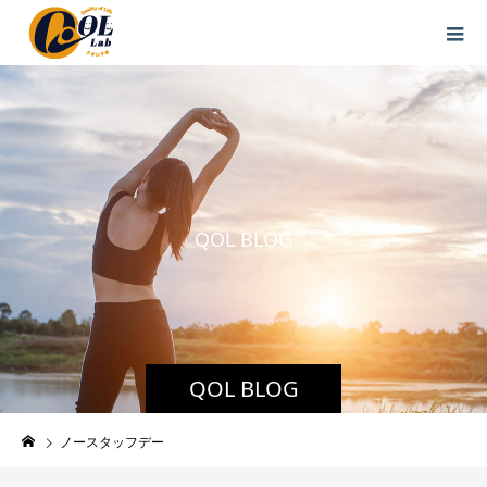
Q
O
L
B
L
O
G
QOL BLOG
ノースタッフデー