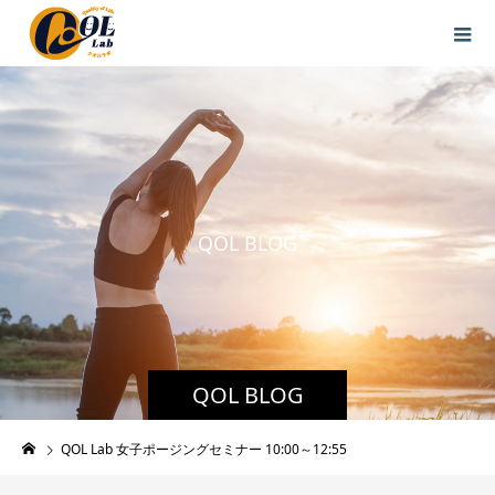
Q
O
L
B
L
O
G
QOL BLOG
QOL Lab 女子ポージングセミナー 10:00～12:55