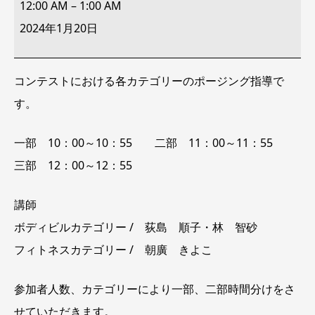
Lab
12:00 AM
–
1:00 AM
女
子
2024年1月20日
ポ
ー
ジ
ン
コンテストにおける各カテゴリーのポージング指導で
グ
セ
す。
ミ
ナ
ー
10:00
一部 10：00～10：55 二部 11：00～11：55
～
12:55
三部 12：00～12：55
講師
ボディビルカテゴリー / 荻島 順子・林 智砂
フィトネスカテゴリー / 朝廣 きよこ
参加者人数、カテゴリーにより一部、二部時間分けをさ
せていただきます。