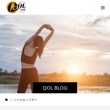
Q
O
L
B
L
O
G
QOL BLOG
ノースタッフデー