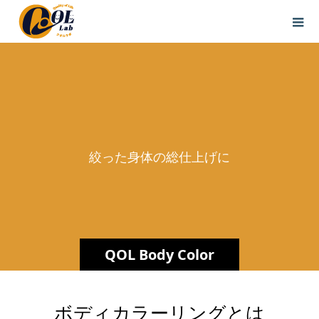
絞
っ
た
身
体
の
総
仕
上
げ
に
自
信
と
輝
QOL Body Color
Room
ボディカラーリングとは