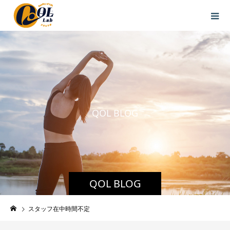
Q
O
L
B
L
O
G
QOL BLOG
スタッフ在中時間不定