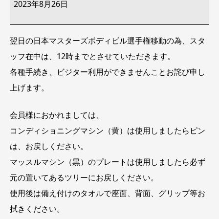
タ
2023年8月26日
ッ
フ
在
中
翌日の日本マスターズボディビル選手権移動の為、スタ
時
間
ッフ在中は、12時までとさせていただきます。
10:00
～
各種手続き、ビジター利用ができませんことお詫び申し
12:00
上げます。
会員様におかれましては、
コンディショニングマシン（黄）は使用しましたらピン
は、お戻しください。
マッスルマシン（黒）のプレートは使用しましたら必ず
元の置いてあるツリーにお戻しください。
使用後は備え付けのタオルで座面、背面、グリップ等お
拭きください。