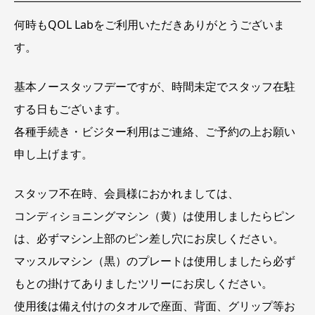
在
駐
何時もQOL Labをご利用いただきありがとうございま
時
間
す。
未
定
基本ノースタッフデーですが、時間未定でスタッフ在駐
する日もございます。
各種手続き・ビジター利用はご連絡、ご予約の上お願い
申し上げます。
スタッフ不在時、会員様におかれましては、
コンディショニングマシン（黄）は使用しましたらピン
は、必ずマシン上部のピン差し穴にお戻しください。
マッスルマシン（黒）のプレートは使用しましたら必ず
もとの掛けてありましたツリーにお戻しください。
使用後は備え付けのタオルで座面、背面、グリップ等お