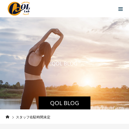
Q
O
L
B
L
O
G
QOL BLOG
スタッフ在駐時間未定