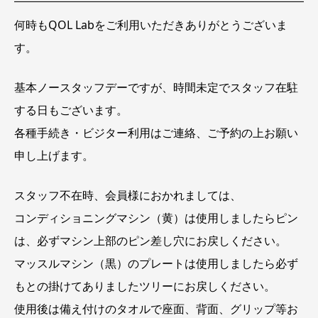
在
駐
何時もQOL Labをご利用いただきありがとうございま
時
間
す。
未
定
基本ノースタッフデーですが、時間未定でスタッフ在駐
する日もございます。
各種手続き・ビジター利用はご連絡、ご予約の上お願い
申し上げます。
スタッフ不在時、会員様におかれましては、
コンディショニングマシン（黄）は使用しましたらピン
は、必ずマシン上部のピン差し穴にお戻しください。
マッスルマシン（黒）のプレートは使用しましたら必ず
もとの掛けてありましたツリーにお戻しください。
使用後は備え付けのタオルで座面、背面、グリップ等お