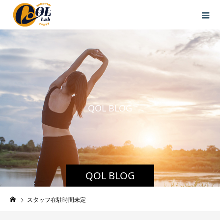
Q
O
L
B
L
O
G
QOL BLOG
スタッフ在駐時間未定