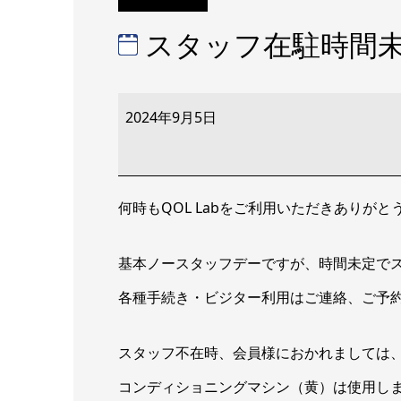
スタッフ在駐時間
ス
タ
2024年9月5日
ッ
フ
在
駐
時
間
何時もQOL Labをご利用いただきありが
未
定
基本ノースタッフデーですが、時間未定で
各種手続き・ビジター利用はご連絡、ご予
スタッフ不在時、会員様におかれましては
コンディショニングマシン（黄）は使用し