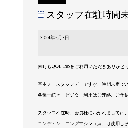
スタッフ在駐時間
ス
タ
2024年3月7日
ッ
フ
在
駐
時
間
何時もQOL Labをご利用いただきありが
未
定
基本ノースタッフデーですが、時間未定で
各種手続き・ビジター利用はご連絡、ご予
スタッフ不在時、会員様におかれましては
コンディショニングマシン（黄）は使用し