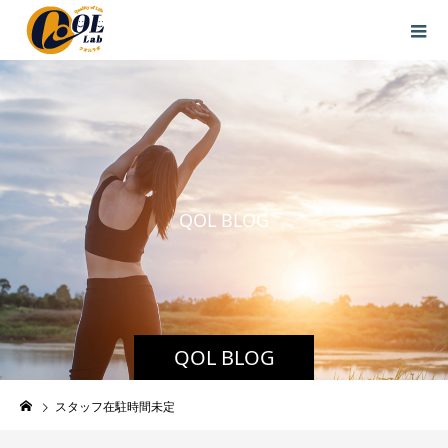
Q
O
L
B
L
O
G
QOL BLOG
スタッフ在駐時間未定