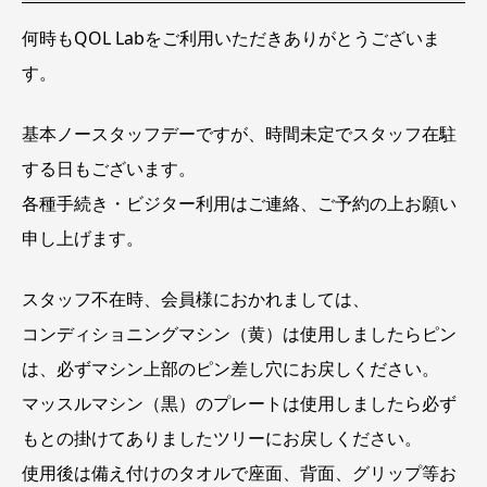
在
駐
何時もQOL Labをご利用いただきありがとうございま
時
間
す。
未
定
基本ノースタッフデーですが、時間未定でスタッフ在駐
する日もございます。
各種手続き・ビジター利用はご連絡、ご予約の上お願い
申し上げます。
スタッフ不在時、会員様におかれましては、
コンディショニングマシン（黄）は使用しましたらピン
は、必ずマシン上部のピン差し穴にお戻しください。
マッスルマシン（黒）のプレートは使用しましたら必ず
もとの掛けてありましたツリーにお戻しください。
使用後は備え付けのタオルで座面、背面、グリップ等お