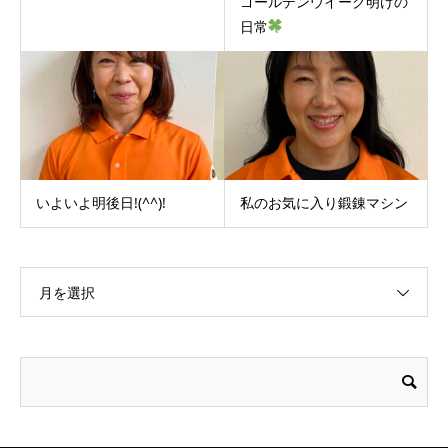
ゴールデンウイーク明けの
日常
いよいよ明後日!(^^)!
私のお気に入り鍛錬マシン
月を選択