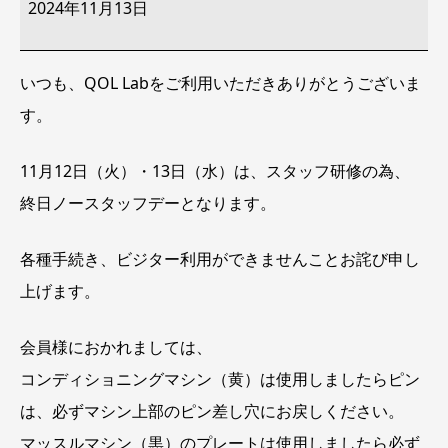
ー
2024年11月13日
ス
タ
ッ
フ
いつも、QOL Labをご利用いただきありがとうございま
デ
ー：
す。
ス
タ
ッ
フ
11月12日（火）・13日（水）は、スタッフ研修の為、
研
修
終日ノースタッフデーとなります。
各種手続き、ビジター利用ができませんことお詫び申し
上げます。
会員様におかれましては、
コンディショニングマシン（黄）は使用しましたらピン
は、必ずマシン上部のピン差し穴にお戻しください。
マッスルマシン（黒）のプレートは使用しましたら必ず