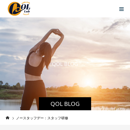
Q
O
L
B
L
O
G
QOL BLOG
ノースタッフデー：スタッフ研修