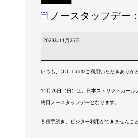
ノースタッフデー
ノ
ー
2023年11月26日
ス
タ
ッ
フ
デ
ー：
いつも、QOL Labをご利用いただきあり
ス
ト
リ
ク
11月26日（日）は、日本ストリクトカール
ト
カ
終日ノースタッフデーとなります。
ー
ル
大
会
各種手続き、ビジター利用ができませんこ