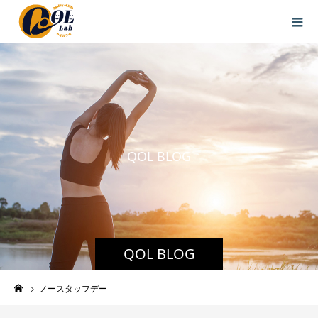
Q
O
L
B
L
O
G
QOL BLOG
ノースタッフデー