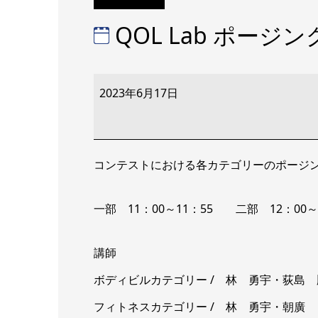
QOL Lab ポージング
QOL
Lab
2023年6月17日
ポ
ー
ジ
ン
グ
セ
コンテストにおける各カテゴリーのポージ
ミ
ナ
ー
11:00
一部 11：00～11：55 二部 12：00～
～
12:55
講師
ボディビルカテゴリー / 林 勇宇・荻島 
フィトネスカテゴリー / 林 勇宇・朝廣