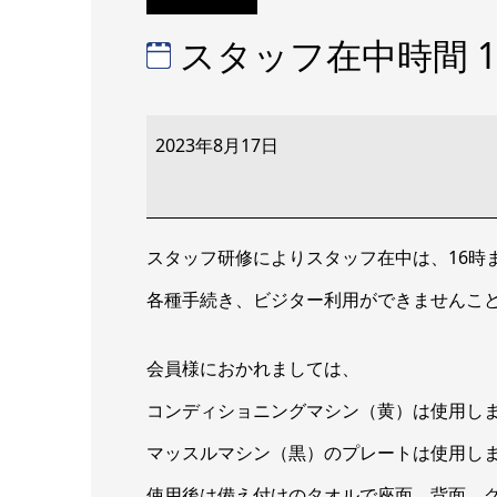
スタッフ在中時間 10:
ス
タ
2023年8月17日
ッ
フ
在
中
時
間
スタッフ研修によりスタッフ在中は、16時
10:00
～
各種手続き、ビジター利用ができませんこ
16:00
会員様におかれましては、
コンディショニングマシン（黄）は使用し
マッスルマシン（黒）のプレートは使用し
使用後は備え付けのタオルで座面、背面、