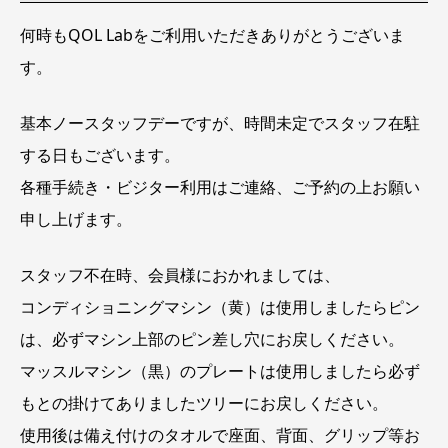
在
駐
何時もQOL Labをご利用いただきありがとうございま
時
間
す。
未
定
基本ノースタッフデーですが、時間未定でスタッフ在駐
する日もございます。
各種手続き・ビジター利用はご連絡、ご予約の上お願い
申し上げます。
スタッフ不在時、会員様におかれましては、
コンディショニングマシン（黄）は使用しましたらピン
は、必ずマシン上部のピン差し穴にお戻しください。
マッスルマシン（黒）のプレートは使用しましたら必ず
もとの掛けてありましたツリーにお戻しください。
使用後は備え付けのタオルで座面、背面、グリップ等お