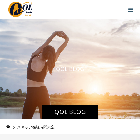
Q
O
L
B
L
O
G
QOL BLOG
スタッフ在駐時間未定