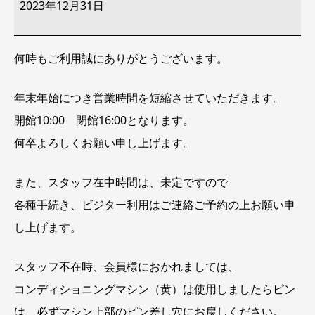
季
2023年12月31日
短
縮
営
業
何時もご利用誠にありがとうございます。
10:00
～
16:00
年末年始につき営業時間を短縮させていただきます。
開館10:00 閉館16:00となります。
何卒よろしくお願い申し上げます。
また、スタッフ在中時間は、未定ですので
各種手続き、ビジター利用はご連絡ご予約の上お願い申
し上げます。
スタッフ不在時、会員様におかれましては、
コンディショニングマシン（黄）は使用しましたらピン
は、必ずマシン上部のピン差し穴にお戻しください。