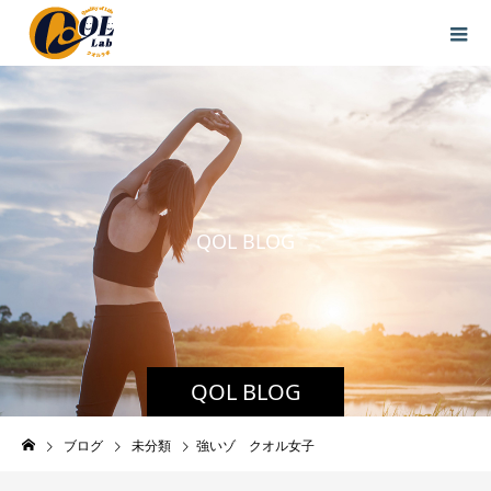
Q
O
L
B
L
O
G
QOL BLOG
ブログ
未分類
強いゾ クオル女子