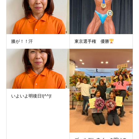
膝が！！汗
東京選手権 優勝
いよいよ明後日!(^^)!